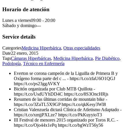
Horario de atención
Lunes a viernes
09:00 - 20:00
Sábado y domingo
---
Service details
Categories
Medicina Hiperbárica
,
Otras especialidades
Date
22 enero, 2015
Tags
Cámaras Hiperbáricas
,
Medicina Hiperbárica
,
Pie Diabético
,
Podología
,
Técnico en Enfermería
Everton se corona campeón de la Liguilla de Primera B y
Oxígeno forma parte del c ... - https://t.co/zfaU6O1QGJ
https://t.co/ps23ggAVKY
Bicitón organizada por Club MTB Quillota -
https://t.co/UsdUYhDD4C https://t.co/8S3OncHRjs
Resumen de las últimas corridas de mountain bike -
https://t.co/3ZaTL5X9GP https://t.co/qkKesy3WI8
Cristian Valenzuela dictará Clínica de Atletismo Adaptado -
https://t.co/xmjjPXLze7 https://t.co/PkKuyyioT3
III Festival de menores 2015 organizado por Toros R.C. -
https://t.co/Ojo44x1ePq https://t.co/bgWzT56y56