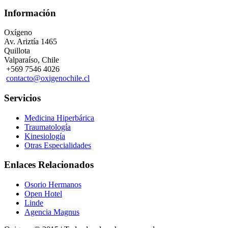
Información
Oxígeno
Av. Ariztí­a 1465
Quillota
Valparaíso, Chile
+569 7546 4026
contacto@oxigenochile.cl
Servicios
Medicina Hiperbárica
Traumatología
Kinesiología
Otras Especialidades
Enlaces Relacionados
Osorio Hermanos
Open Hotel
Linde
Agencia Magnus