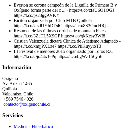
Everton se corona campeón de la Liguilla de Primera B y
Oxígeno forma parte del c ... - https://t.co/zfaU6O1QGJ
https://t.co/ps23ggAVKY
Bicitón organizada por Club MTB Quillota -
https://t.co/UsdUYhDD4C https://t.co/8S3OncHRjs
Resumen de las últimas corridas de mountain bike -
https://t.co/3ZaTL5X9GP https://t.co/qkKesy3WI8
Cristian Valenzuela dictará Clínica de Atletismo Adaptado -
https://t.co/xmjjPXLze7 https://t.co/PkKuyyioT3
III Festival de menores 2015 organizado por Toros R.C. -
https://t.co/Ojo44x1ePq https://t.co/bgWzT56y56
Información
Oxígeno
Av. Ariztí­a 1465
Quillota
Valparaíso, Chile
+569 7546 4026
contacto@oxigenochile.cl
Servicios
Medicina Hiperbárica